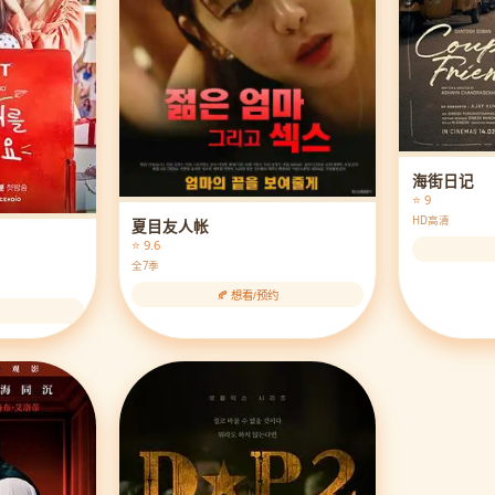
海街日记
⭐ 9
HD高清
夏目友人帐
⭐ 9.6
全7季
🍂 想看/预约