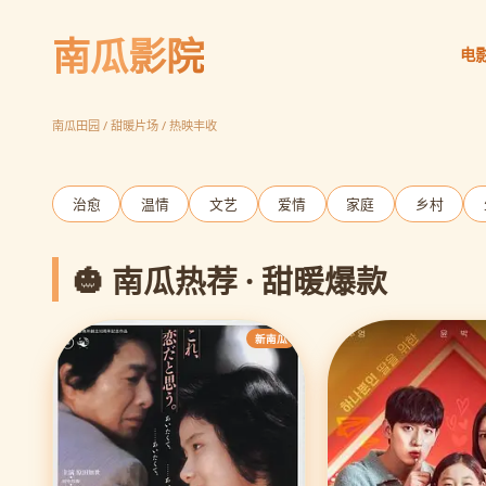
南瓜影院
电
请回答1988
胡同温情 岁月如歌
立即观看
南瓜田园 / 甜暖片场 / 热映丰收
‹
治愈
温情
文艺
爱情
家庭
乡村
🎃 南瓜热荐 · 甜暖爆款
新南瓜