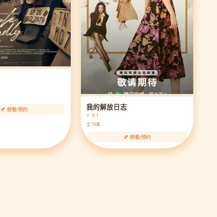
我的解放日志
🍂 想看/预约
⭐ 9.1
全16集
🍂 想看/预约