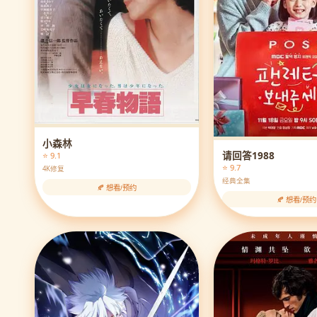
小森林
请回答1988
⭐ 9.1
⭐ 9.7
4K修复
经典全集
🍂 想看/预约
🍂 想看/预约