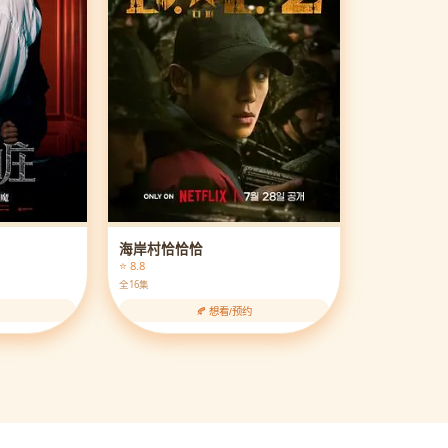
海岸村恰恰恰
⭐ 8.8
全16集
🍂 想看/预约