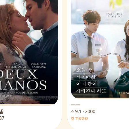
一一
⭐ 9.1 · 2000
话
987
🏆 丰收典藏