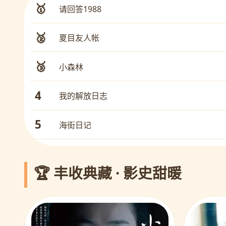
🥇
请回答1988
🥈
夏目友人帐
🥉
小森林
4
我的解放日志
5
海街日记
🏆 丰收典藏 · 影史甜暖