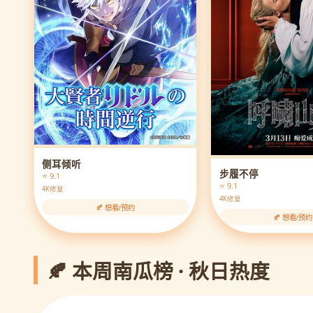
侧耳倾听
步履不停
⭐ 9.1
⭐ 9.1
4K修复
4K修复
🍂 想看/预约
🍂 想看/预约
🍂 本周南瓜榜 · 秋日热度