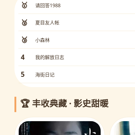
🥇
请回答1988
🥈
夏目友人帐
🥉
小森林
4
我的解放日志
5
海街日记
🏆 丰收典藏 · 影史甜暖