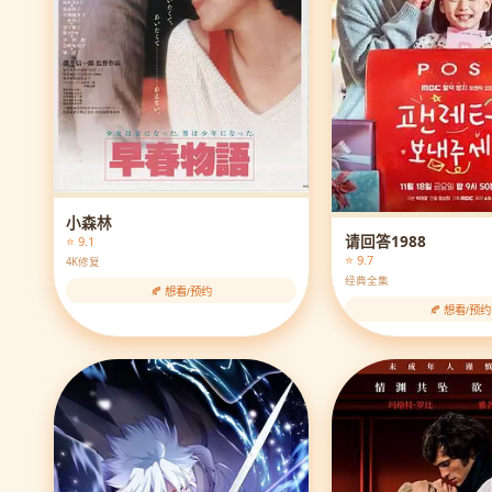
小森林
请回答1988
⭐ 9.1
⭐ 9.7
4K修复
经典全集
🍂 想看/预约
🍂 想看/预约