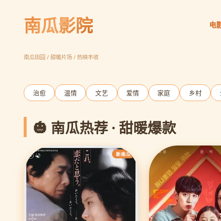
南瓜影院
电
请回答1988
胡同温情 岁月如歌
立即观看
南瓜田园 / 甜暖片场 / 热映丰收
‹
治愈
温情
文艺
爱情
家庭
乡村
🎃 南瓜热荐 · 甜暖爆款
新南瓜