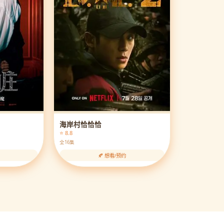
海岸村恰恰恰
⭐ 8.8
全16集
🍂 想看/预约