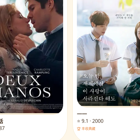
一一
⭐ 9.1 · 2000
话
987
🏆 丰收典藏