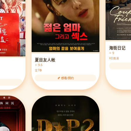
海街日记
⭐ 9
HD高清
夏目友人帐
⭐ 9.6
全7季
🍂 想看/预约