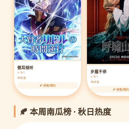
侧耳倾听
步履不停
⭐ 9.1
⭐ 9.1
4K修复
4K修复
🍂 想看/预约
🍂 想看/预约
🍂 本周南瓜榜 · 秋日热度