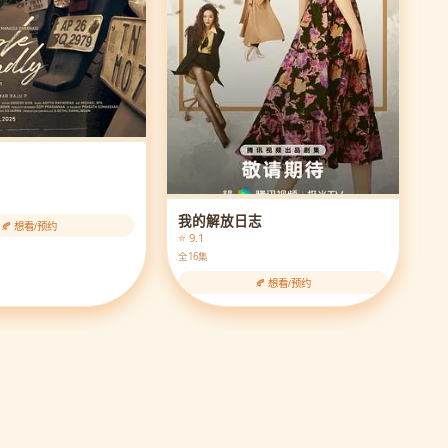
我的解放日志
🍂 想看/预约
⭐ 9.1
全16集
🍂 想看/预约