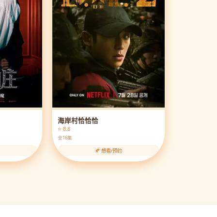
海岸村恰恰恰
⭐ 8.8
全16集
🍂 想看/预约