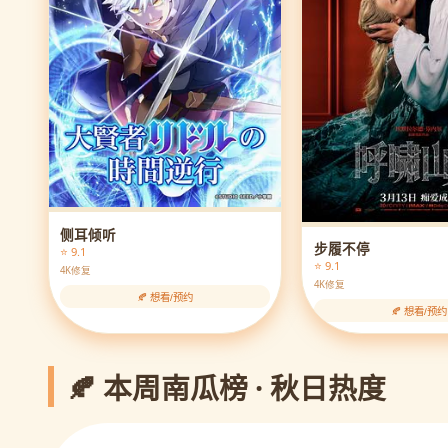
侧耳倾听
步履不停
⭐ 9.1
⭐ 9.1
4K修复
4K修复
🍂 想看/预约
🍂 想看/预约
🍂 本周南瓜榜 · 秋日热度