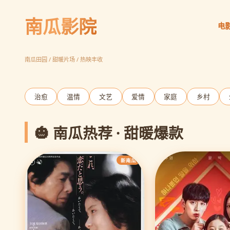
南瓜影院
电
请回答1988
胡同温情 岁月如歌
立即观看
南瓜田园 / 甜暖片场 / 热映丰收
‹
治愈
温情
文艺
爱情
家庭
乡村
🎃 南瓜热荐 · 甜暖爆款
新南瓜