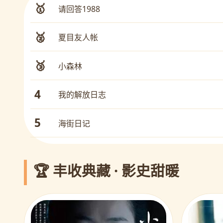
🥇
请回答1988
🥈
夏目友人帐
🥉
小森林
4
我的解放日志
5
海街日记
🏆 丰收典藏 · 影史甜暖