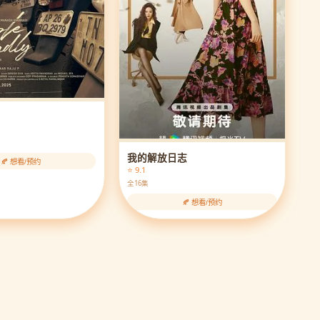
我的解放日志
🍂 想看/预约
⭐ 9.1
全16集
🍂 想看/预约