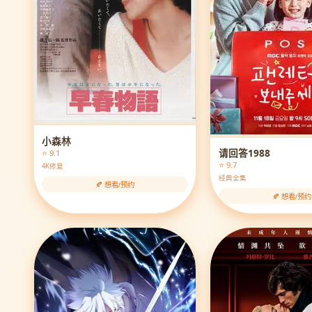
小森林
请回答1988
⭐ 9.1
⭐ 9.7
4K修复
经典全集
🍂 想看/预约
🍂 想看/预约