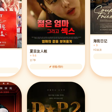
海街日记
⭐ 9
HD高清
夏目友人帐
⭐ 9.6
全7季
🍂 想看/预约