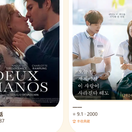
一一
⭐ 9.1 · 2000
话
987
🏆 丰收典藏